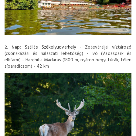
2. Nap:
Szállás Székelyudvarhely
- Zeteváraljai víztározó
(csónakázási és halászati lehetőség) - Ivó (Vadaspark és
elkfarm) - Harghita Madaras (1800 m, nyáron hegyi túrák, télen
síparadicsom) - 42 km