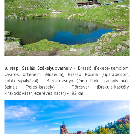
8. Nap:
Szállás Székelyudvarhely
- Brassó (Fekete-templom,
Óváros,Történelmi Múzeum), Brassó Poiana (síparadicsom,
több sípályával) - Barcarozsnyó (Dino Park Transylvania)-
Szinaja (Peles-kastély) - Törcsvár (Drakula-kastély,
kirakodóvásár, ezeréves határ) - 192 km