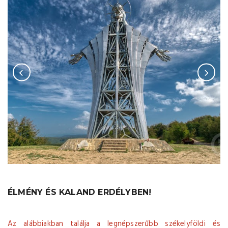
Székelyföld Látnivalói
csillagtúra
ÉLMÉNY ÉS KALAND ERDÉLYBEN!
Az alábbiakban találja a legnépszerűbb székelyföldi és