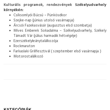
Kulturális programok, rendezvények
Székelyudvarhely
környékén
:
Csíksomlyói Búcsú – Pünkösdkor
Szejke-nap (június utolsó vasárnapja)
Árcsói Fazekasvásár (augusztus első szombatja)
Míves Emberek Sokadalma – Székelyudvarhely, Székely
Támadt Vár (július harmadik hétvégéje)
Ezerszékelyleánytalálkozója
Rockmaraton
Farkaslaki Grillfesztivál ( szeptember első vasárnapja )
Motorostalálkozó
KATEGÓRIÁK