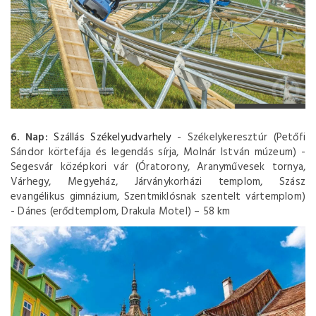
6. Nap:
Szállás Székelyudvarhely
- Székelykeresztúr (Petőfi
Sándor körtefája és legendás sírja, Molnár István múzeum) -
Segesvár középkori vár (Óratorony, Aranyművesek tornya,
Várhegy, Megyeház, Járványkorházi templom, Szász
evangélikus gimnázium, Szentmiklósnak szentelt vártemplom)
- Dánes (erődtemplom, Drakula Motel) – 58 km