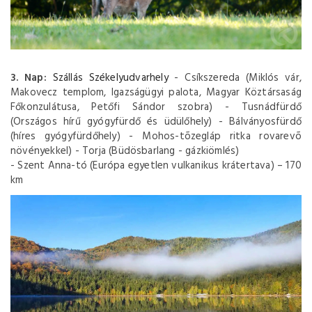
3. Nap:
Szállás Székelyudvarhely
- Csíkszereda (Miklós vár,
Makovecz templom, Igazságügyi palota, Magyar Köztársaság
Főkonzulátusa, Petőfi Sándor szobra) - Tusnádfürdő
(Országos hírű gyógyfürdő és üdülőhely) - Bálványosfürdő
(híres gyógyfürdőhely) - Mohos-tõzegláp ritka rovarevõ
növényekkel) - Torja (Büdösbarlang - gázkiömlés)
- Szent Anna-tó (Európa egyetlen vulkanikus krátertava) – 170
km