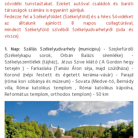
sóvidéki turistaútakat. Ezeket autóval családok és baráti
társaságok számára is egyaránt ajánljuk.
Fedezze fel a Székelyföldet (Székelyföld) és a híres Sóvidéket
az álltalunk ajánlott 8 napos csillagtúrával,
mindezt Székelyföld szívéből Székelyudvarhelyről (oda és
vissza).
1. Nap:
Szállás Székelyudvarhely (municipiu)
- Szejkefürdõ
(Székelykapu sorok, Orbán Balázs síremléke) -
Székelyszentlélek (tájház), Jézus Szive kilátó ( A Gordon hegy
tetején ) - Farkaslaka (Tamási Áron sírja, majd szülőháza) -
Korond (népi festett és égetett kerámia-vásár) - Parajd
(római kori sóbánya és múzeum) - Sovata (Medve-tó, Bernády
villa, Római katolikus templom , Római katolikus kápolna,
Református templom, orthodox templom) - 50 km