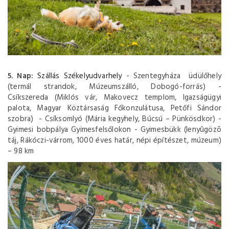
5. Nap:
Szállás Székelyudvarhely
- Szentegyháza üdülőhely
(termál strandok, Múzeumszálló, Dobogó-forrás) -
Csíkszereda (Miklós vár, Makovecz templom, Igazságügyi
palota, Magyar Köztársaság Főkonzulátusa, Petőfi Sándor
szobra) - Csíksomlyó (Mária kegyhely, Búcsú – Pünkösdkor) -
Gyimesi bobpálya Gyimesfelsőlokon - Gyimesbükk (lenyûgözõ
táj, Rákóczi-várrom, 1000 éves határ, népi építészet, múzeum)
– 98 km