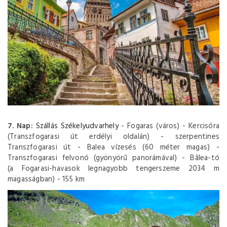
7. Nap:
Szállás Székelyudvarhely
- Fogaras (város) - Kercisóra
(Transzfogarasi út erdélyi oldalán) - szerpentines
Transzfogarasi út - Balea vízesés (60 méter magas) -
Transzfogarasi felvonó (gyönyörű panorámával) - Bâlea-tó
(a Fogarasi-havasok legnagyobb tengerszeme 2034 m
magasságban) - 155 km