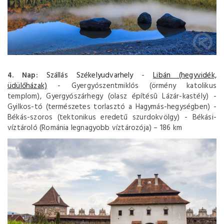
4. Nap:
Szállás Székelyudvarhely
-
Libán (hegyvidék,
üdülőházak)
- Gyergyószentmiklós (örmény katolikus
templom), Gyergyószárhegy (olasz építésû Lázár-kastély) -
Gyilkos-tó (természetes torlasztó a Hagymás-hegységben) -
Békás-szoros (tektonikus eredetű szurdokvölgy) - Békási-
víztároló (Románia legnagyobb víztározója) – 186 km