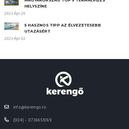
HELYSZÍNE
2023 Ápr 29
5 HASZNOS TIPP AZ ÉLVEZETESEBB
UTAZÁSÉRT
2023 Ápr 02
info@kerengo.ro
(004) - 0736651069