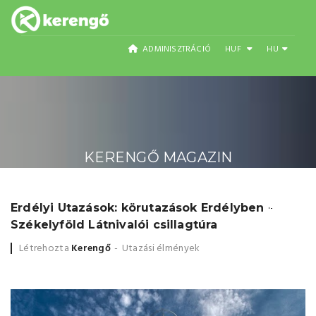
ADMINISZTRÁCIÓ
HUF
HU
KERENGŐ MAGAZIN
Erdélyi Utazások: körutazások Erdélyben -
Erdélyi Utazások:
31
Székelyföld Látnivalói csillagtúra
MÁJ
Létrehozta
Kerengő
Utazási élmények
körutazások
Erdélyben -