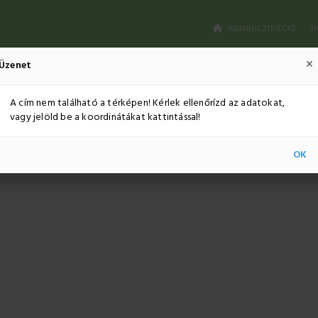
ADMINISZTRÁCIÓ
H
Üzenet
A cím nem található a térképen! Kérlek ellenőrízd az adatokat,
vagy jelöld be a koordinátákat kattintással!
OK