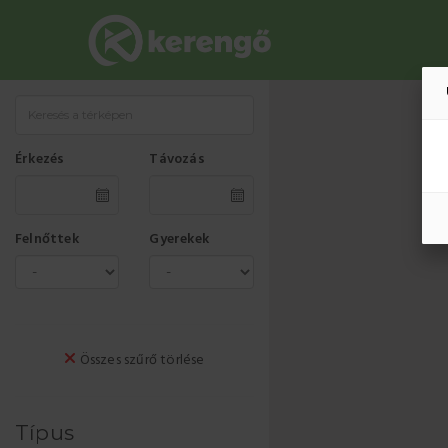
Érkezés
Távozás
Felnőttek
Gyerekek
Összes szűrő törlése
Típus