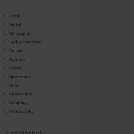
Hotel
Motel
Vendégház
Bed & Breakfast
Panzió
Nyaraló
Hostel
Apartman
Villa
Kulcsosház
Kemping
Kiadó szoba
A szálláshely