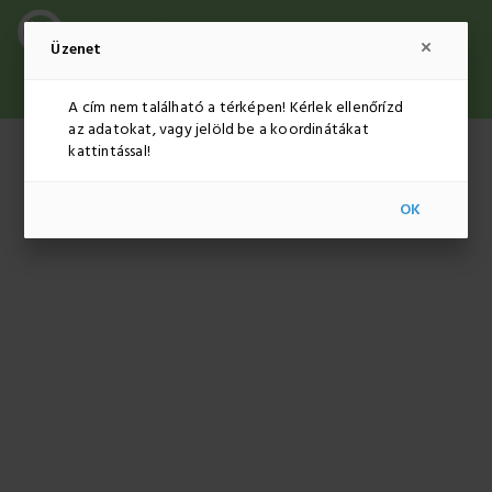
Üzenet
ADMINISZTRÁCIÓ
HUF
HU
A cím nem található a térképen! Kérlek ellenőrízd
az adatokat, vagy jelöld be a koordinátákat
kattintással!
OK