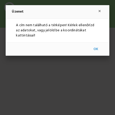
Üzenet
ADMINISZTRÁCIÓ
HUF
HU
A cím nem található a térképen! Kérlek ellenőrízd
az adatokat, vagy jelöld be a koordinátákat
kattintással!
OK