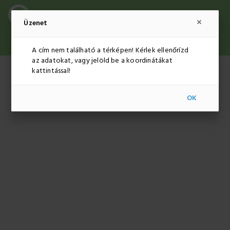
Üzenet
ADMINISZTRÁCIÓ
HUF
HU
A cím nem található a térképen! Kérlek ellenőrízd
az adatokat, vagy jelöld be a koordinátákat
kattintással!
OK