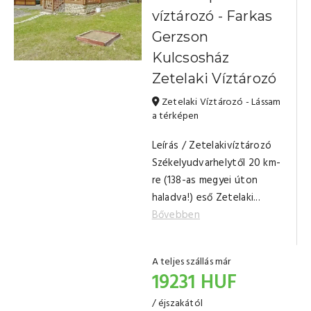
víztározó - Farkas
Gerzson
Kulcsosház
Zetelaki Víztározó
Zetelaki Víztározó - Lássam
a térképen
Leírás / Zetelakivíztározó
Székelyudvarhelytől 20 km-
re (138-as megyei úton
haladva!) eső Zetelaki...
Bővebben
A teljes szállás már
19231 HUF
/ éjszakától