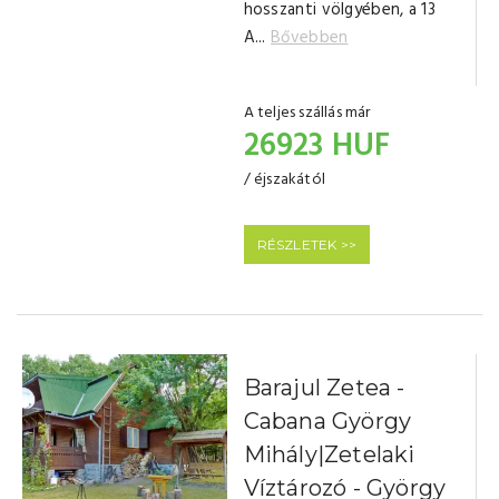
hosszanti völgyében, a 13
A...
Bővebben
A teljes szállás már
26923 HUF
/ éjszakától
RÉSZLETEK >>
Barajul Zetea -
Cabana György
Mihály|Zetelaki
Víztározó - György