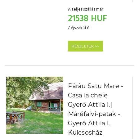
A teljes szállás már
21538 HUF
/ éjszakától
RÉSZLETEK >>
Pârâu Satu Mare -
Casa la cheie
Gyerő Attila I.|
Máréfalvi-patak -
Gyerő Attila I.
Kulcsosház