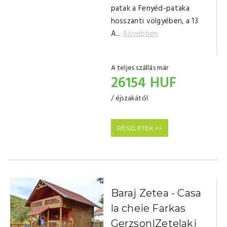
patak a Fenyéd-pataka
hosszanti völgyében, a 13
A...
Bővebben
A teljes szállás már
26154 HUF
/ éjszakától
RÉSZLETEK >>
Baraj Zetea - Casa
la cheie Farkas
Gerzson|Zetelaki