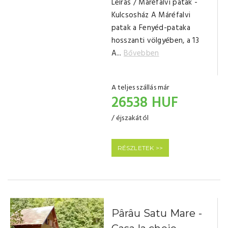
Leírás / Máréfalvi patak -
Kulcsosház A Máréfalvi
patak a Fenyéd-pataka
hosszanti völgyében, a 13
A...
Bővebben
A teljes szállás már
26538 HUF
/ éjszakától
RÉSZLETEK >>
Pârâu Satu Mare -