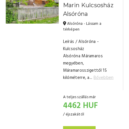
Marin Kulcsosház
Alsóróna
Alsóróna - Lássam a
térképen
Leírás / Alsóróna -
Kulcsosház
Alsóróna Máramaros
megyében,
Máramarosszigettől 15
kilóméterre, a...
Bővebben
A teljes szállás már
4462 HUF
/ éjszakától