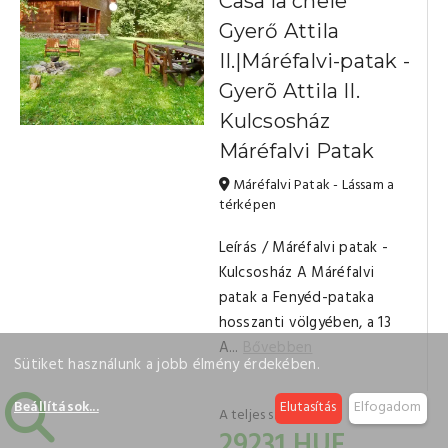
Casa la cheie
Gyerő Attila
II.|Máréfalvi-patak -
Gyerõ Attila II.
Kulcsosház
Máréfalvi Patak
Máréfalvi Patak - Lássam a
térképen
Leírás / Máréfalvi patak -
Kulcsosház A Máréfalvi
patak a Fenyéd-pataka
hosszanti völgyében, a 13
A...
Bővebben
Sütiket használunk a jobb élmény érdekében.
Beállítások
...
Elutasítás
Elfogadom
A teljes szállás már
29231 HUF