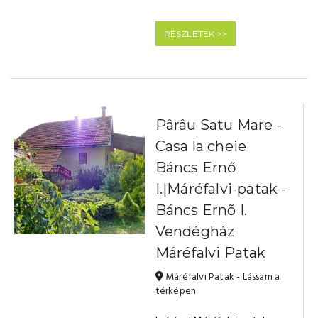
RÉSZLETEK >>
Pârâu Satu Mare -
Casa la cheie
Báncs Ernő
I.|Máréfalvi-patak -
Báncs Ernõ I.
Vendégház
Máréfalvi Patak
Máréfalvi Patak - Lássam a
térképen