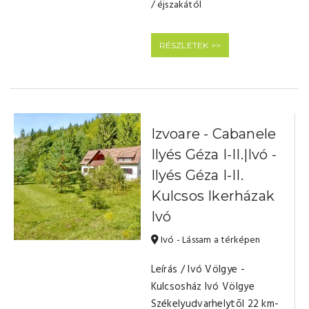
/ éjszakától
RÉSZLETEK >>
Izvoare - Cabanele
Ilyés Géza I-II.|Ivó -
Ilyés Géza I-II.
Kulcsos Ikerházak
Ivó
Ivó - Lássam a térképen
Leírás / Ivó Völgye -
Kulcsosház Ivó Völgye
Székelyudvarhelytõl 22 km-