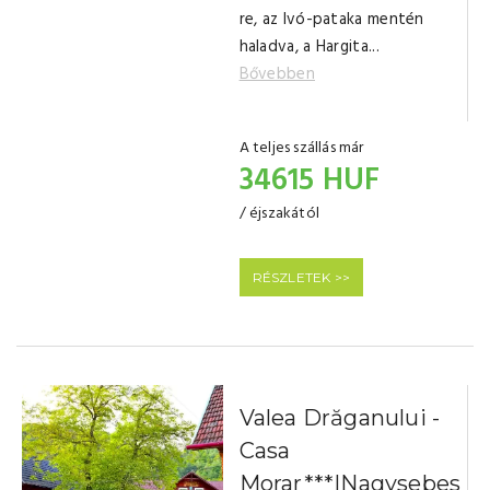
re, az Ivó-pataka mentén
haladva, a Hargita...
Bővebben
A teljes szállás már
34615 HUF
/ éjszakától
RÉSZLETEK >>
Valea Drăganului -
Casa
Morar***|Nagysebes