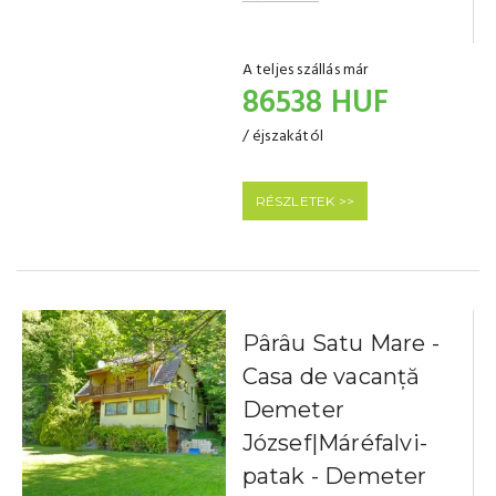
A teljes szállás már
86538 HUF
/ éjszakától
RÉSZLETEK >>
Pârâu Satu Mare -
Casa de vacanță
Demeter
József|Máréfalvi-
patak - Demeter