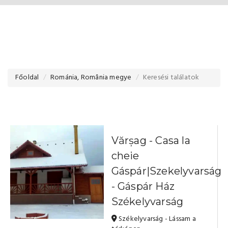
Főoldal
Románia, România megye
Keresési találatok
Vărșag - Casa la
cheie
Gáspár|Szekelyvarság
- Gáspár Ház
Székelyvarság
Székelyvarság - Lássam a