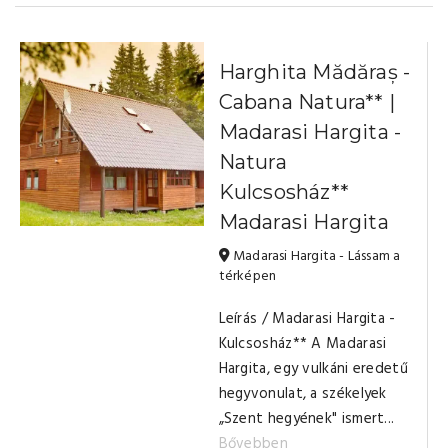
Harghita Mădăraș -
Cabana Natura** |
Madarasi Hargita -
Natura
Kulcsosház**
Madarasi Hargita
Madarasi Hargita - Lássam a
térképen
Leírás / Madarasi Hargita -
Kulcsosház** A Madarasi
Hargita, egy vulkáni eredetű
hegyvonulat, a székelyek
„Szent hegyének" ismert...
Bővebben