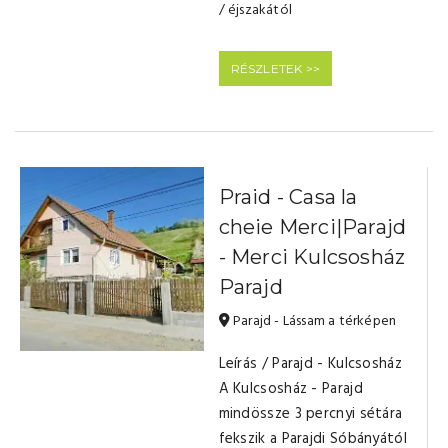
/ éjszakától
RÉSZLETEK >>
Praid - Casa la
cheie Merci|Parajd
- Merci Kulcsosház
Parajd
Parajd - Lássam a térképen
Leírás / Parajd - Kulcsosház
A Kulcsosház - Parajd
mindössze 3 percnyi sétára
fekszik a Parajdi Sóbányától