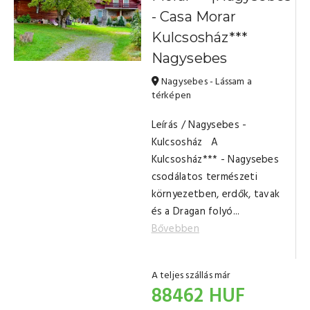
- Casa Morar
Kulcsosház***
Nagysebes
Nagysebes - Lássam a
térképen
Leírás / Nagysebes -
Kulcsosház A
Kulcsosház*** - Nagysebes
csodálatos természeti
környezetben, erdők, tavak
és a Dragan folyó...
Bővebben
A teljes szállás már
88462 HUF