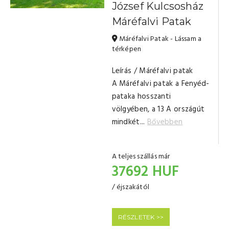
József Kulcsosház
Máréfalvi Patak
Máréfalvi Patak - Lássam a
térképen
Leírás / Máréfalvi patak
A Máréfalvi patak a Fenyéd-
pataka hosszanti
völgyében, a 13 A országút
mindkét...
Bővebben
A teljes szállás már
37692 HUF
/ éjszakától
RÉSZLETEK >>