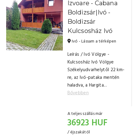
Izvoare - Cabana
Boldizsár|Ivó -
Boldizsár
Kulcsosház Ivó
Ivó - Lássam a térképen
Leírás / Ivó Völgye -
Kulcsosház Ivó Völgye
Székelyudvarhelytõl 22 km-
re, az Ivó-pataka mentén
haladva, a Hargita...
Bővebben
A teljes szállás már
36923 HUF
/ éjszakától