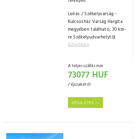
térképen
Leírás / Székelyvarság -
Kulcsosház Varság Hargita
megyében található, 30 km-
re Székelyudvarhelytől.
Bővebben
A teljes szállás már
73077 HUF
/ éjszakától
RÉSZLETEK >>