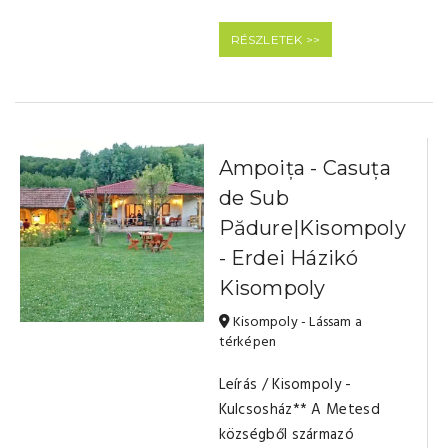
RÉSZLETEK >>
Ampoița - Casuța
de Sub
Pădure|Kisompoly
- Erdei Házikó
Kisompoly
Kisompoly - Lássam a
térképen
Leírás / Kisompoly -
Kulcsosház** A Metesd
községből származó