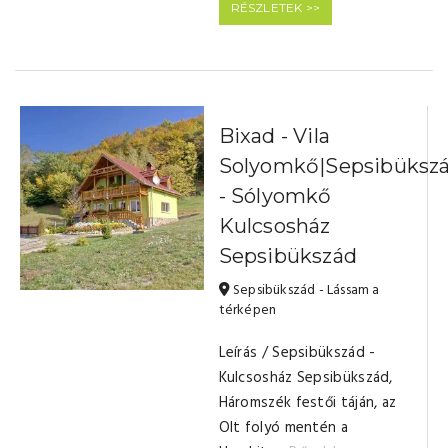
RÉSZLETEK >>
Bixad - Vila
Solyomkő|Sepsibüksz
- Sólyomkő
Kulcsosház
Sepsibükszád
Sepsibükszád - Lássam a
térképen
Leírás / Sepsibükszád -
Kulcsosház Sepsibükszád,
Háromszék festői táján, az
Olt folyó mentén a