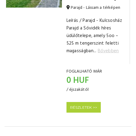
Parajd - Lássam a térképen
Leírás / Parajd - Kulcsosház
Parajd a Sóvidék híres
üdülőtelepe, amely 5oo –
525 m tengerszint feletti
magasságban...
Bővebben
FOGLALHATÓ MÁR
0 HUF
/ éjszakától
RÉSZLETEK >>