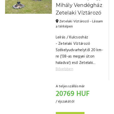
Mihály Vendégház
Zetelaki Víztározó
Zetelaki Víztározó - Lássam
a térképen
Leírás / Kulcsosház
- Zetelaki Víztározó
Székelyudvarhelytől 20 km-
re (138-as megyei úton
haladva!) eső Zetelaki...
Bővebben
A teljes szállás már
20769 HUF
/ éjszakától