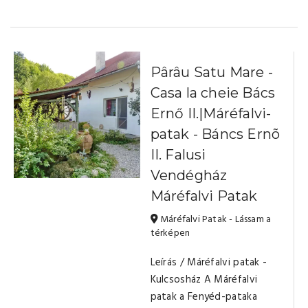
Pârâu Satu Mare -
Casa la cheie Bács
Ernő II.|Máréfalvi-
patak - Báncs Ernõ
II. Falusi
Vendégház
Máréfalvi Patak
Máréfalvi Patak - Lássam a
térképen
Leírás / Máréfalvi patak -
Kulcsosház A Máréfalvi
patak a Fenyéd-pataka