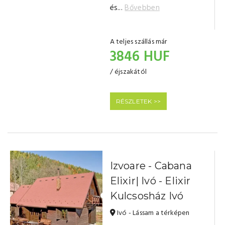
és...
Bővebben
A teljes szállás már
3846 HUF
/ éjszakától
RÉSZLETEK >>
Izvoare - Cabana
Elixir| Ivó - Elixir
Kulcsosház Ivó
Ivó - Lássam a térképen