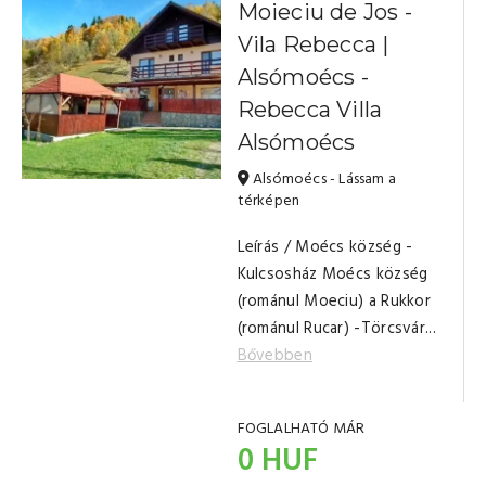
Moieciu de Jos -
Vila Rebecca |
Alsómoécs -
Rebecca Villa
Alsómoécs
Alsómoécs - Lássam a
térképen
Leírás / Moécs község -
Kulcsosház Moécs község
(románul Moeciu) a Rukkor
(románul Rucar) -Törcsvár...
Bővebben
FOGLALHATÓ MÁR
0 HUF