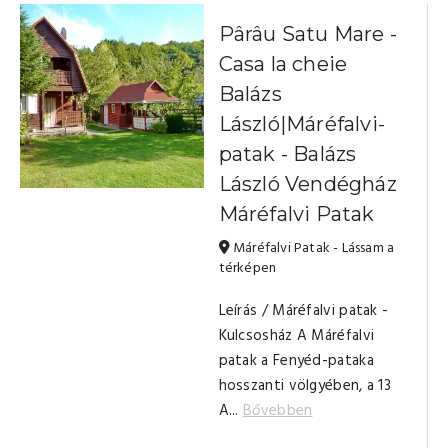
Pârâu Satu Mare -
Casa la cheie
Balázs
László|Máréfalvi-
patak - Balázs
László Vendégház
Máréfalvi Patak
Máréfalvi Patak - Lássam a
térképen
Leírás / Máréfalvi patak -
Kulcsosház A Máréfalvi
patak a Fenyéd-pataka
hosszanti völgyében, a 13
A...
Bővebben