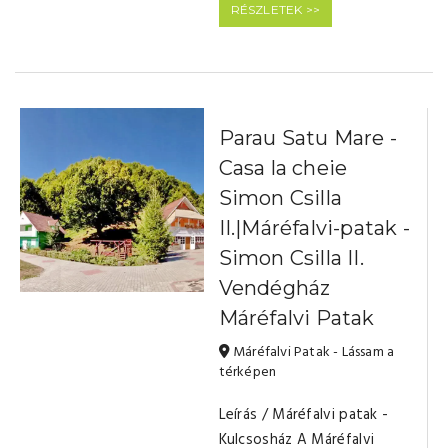
RÉSZLETEK >>
Parau Satu Mare -
Casa la cheie
Simon Csilla
II.|Máréfalvi-patak -
Simon Csilla II.
Vendégház
Máréfalvi Patak
Máréfalvi Patak - Lássam a
térképen
Leírás / Máréfalvi patak -
Kulcsosház A Máréfalvi