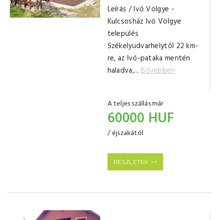
Leírás / Ivó Völgye -
Kulcsosház Ivó Völgye
település
Székelyudvarhelytõl 22 km-
re, az Ivó-pataka mentén
haladva,...
Bővebben
A teljes szállás már
60000 HUF
/ éjszakától
RÉSZLETEK >>