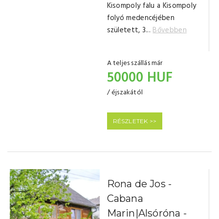
Kisompoly falu a Kisompoly
folyó medencéjében
született, 3...
Bővebben
A teljes szállás már
50000 HUF
/ éjszakától
RÉSZLETEK >>
Rona de Jos -
Cabana
Marin|Alsóróna -