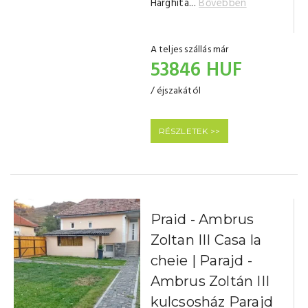
Harghita...
Bővebben
A teljes szállás már
53846 HUF
/ éjszakától
RÉSZLETEK >>
Praid - Ambrus
Zoltan III Casa la
cheie | Parajd -
Ambrus Zoltán III
kulcsosház Parajd