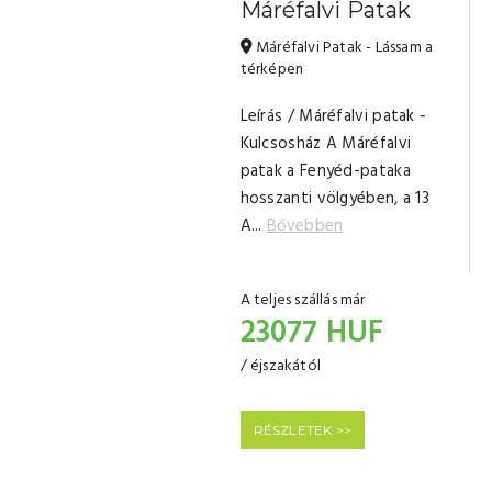
Máréfalvi Patak
Máréfalvi Patak - Lássam a
térképen
Leírás / Máréfalvi patak -
Kulcsosház A Máréfalvi
patak a Fenyéd-pataka
hosszanti völgyében, a 13
A...
Bővebben
A teljes szállás már
23077 HUF
/ éjszakától
RÉSZLETEK >>