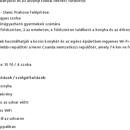
bányától és az ásványi sókkal telített fürdőktől.
- Slanic Prahova felépítése:
ágyas szoba
pótágyazható gyermekek számára
 földszinten, 2 az emeleten, a földszinten található a konyha és az étkez
k használhatják a közös konyhát és az egész épületben ingyenes Wi-Fi-
lebbi repülőtér a Henri Coanda nemzetközi repülőtér, amely 74 km-re fek
s:
10 fő / 4 szoba
atások / szolgáltatások:
konyha
ekrény
s az udvar előtt
es WiFi
rill az udvaron
appaliban