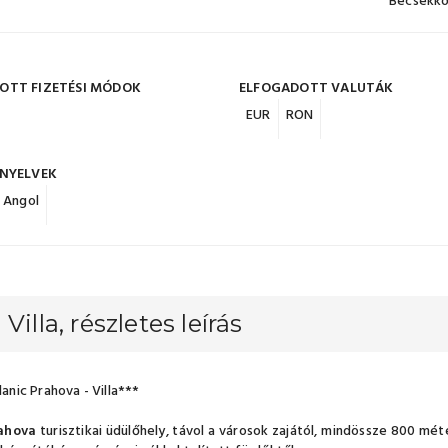
Becsekko
OTT FIZETÉSI MÓDOK
ELFOGADOTT VALUTÁK
EUR
RON
 NYELVEK
Angol
 Villa, részletes leírás
lanic Prahova - Villa***
rahova
turisztikai üdülőhely, távol a városok zajától, mindössze 800 mét