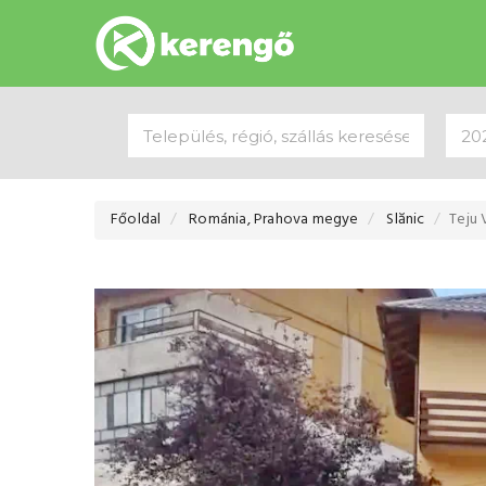
Főoldal
Románia, Prahova megye
Slănic
Teju V