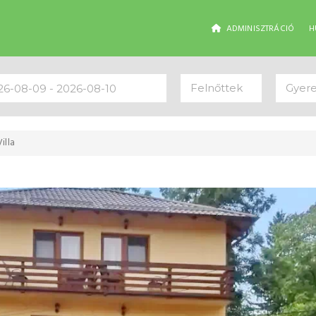
ADMINISZTRÁCIÓ
H
Felnőttek
Gyer
illa