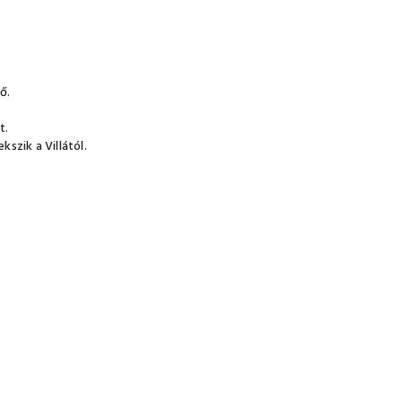
ő.
t.
szik a Villától.