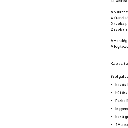
az Unirea 
A
Vila***
4 francia
2 szoba 
2 szoba a
A vendége
A legköze
Kapacitá
Szolgált
közös 
hűtősz
Parkolá
Ingyen
kerti g
TV a n