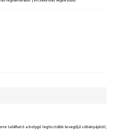
lás leghamarabb:
| Kicsekkolás legkésőbb:
erre található a bolygó legtisztább levegőjű sóbányájától,