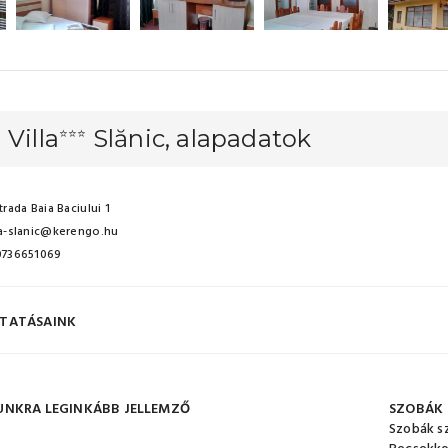
 Villa
Slănic, alapadatok
⭐⭐⭐
trada Baia Baciului 1
la-slanic@kerengo.hu
 0736651069
TATÁSAINK
UNKRA LEGINKÁBB JELLEMZŐ
SZOBÁK
Szobák s