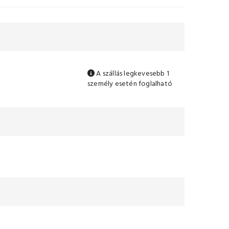
A szállás legkevesebb 1
személy esetén foglalható