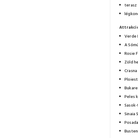
terasz
légkond
Attrakci
Verde 
A Sómú
Rosie 
Zöld h
Crasna
Ploies
Bukare
Peles 
Sasok-
Sinaia
Posada
Busten