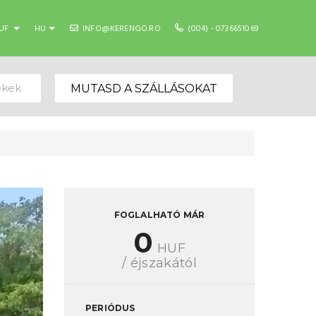
UF
HU
INFO@KERENGO.RO
(004) - 0736651069
ekek
MUTASD A SZÁLLÁSOKAT
FOGLALHATÓ MÁR
0
HUF
/ éjszakától
PERIÓDUS