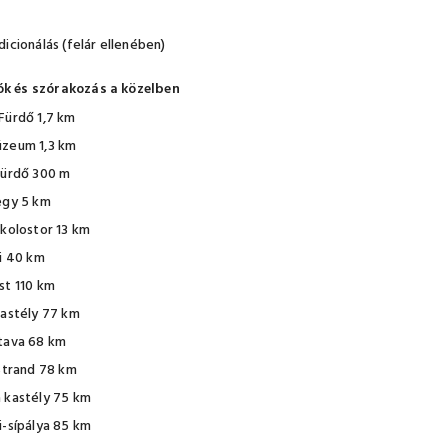
icionálás (felár ellenében)
ók és szórakozás a közelben
Fürdő 1,7 km
zeum 1,3 km
Fürdő 300 m
egy 5 km
 kolostor 13 km
ti 40 km
st 110 km
kastély 77 km
tava 68 km
 Strand 78 km
 kastély 75 km
i-sípálya 85 km