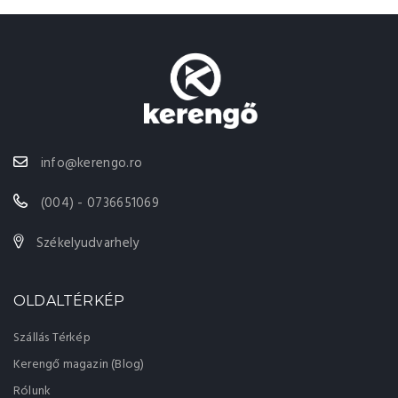
info@kerengo.ro
(004) - 0736651069
Székelyudvarhely
OLDALTÉRKÉP
Szállás Térkép
Kerengő magazin (Blog)
Rólunk