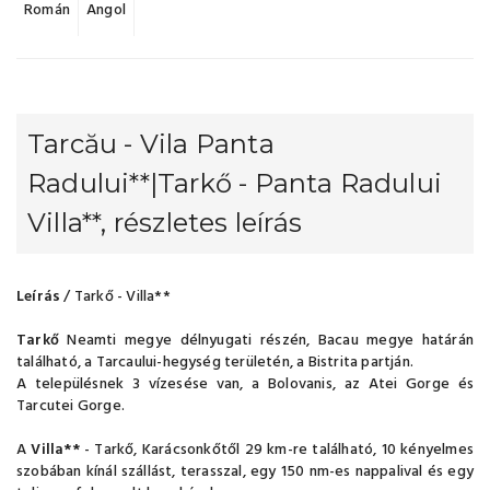
Román
Angol
Tarcău - Vila Panta
Radului**|Tarkő - Panta Radului
Villa**, részletes leírás
Leírás
/ Tarkő - Villa**
Tarkő
Neamti megye délnyugati részén, Bacau megye határán
található, a Tarcaului-hegység területén, a Bistrita partján.
A településnek 3 vízesése van, a Bolovanis, az Atei Gorge és
Tarcutei Gorge.
A
Villa**
- Tarkő, Karácsonkőtől 29 km-re található, 10 kényelmes
szobában kínál szállást, terasszal, egy 150 nm-es nappalival és egy