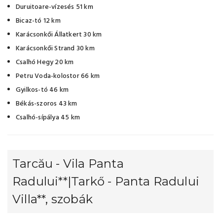
Duruitoare-vízesés 51 km
Bicaz-tó 12 km
Karácsonkői Állatkert 30 km
Karácsonkői Strand 30 km
Csalhó Hegy 20 km
Petru Voda-kolostor 66 km
Gyilkos-tó 46 km
Békás-szoros 43 km
Csalhó-sípálya 45 km
Tarcău - Vila Panta
Radului**|Tarkő - Panta Radului
Villa**, szobák