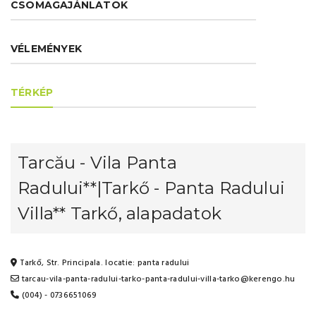
CSOMAGAJÁNLATOK
VÉLEMÉNYEK
TÉRKÉP
Tarcău - Vila Panta
Radului**|Tarkő - Panta Radului
Villa** Tarkő, alapadatok
Tarkő, Str. Principala. locatie: panta radului
tarcau-vila-panta-radului-tarko-panta-radului-villa-tarko@kerengo.hu
(004) - 0736651069