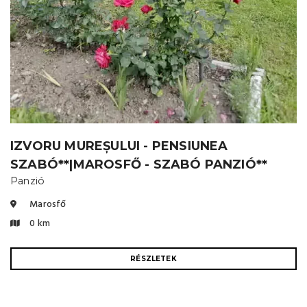
IZVORU MUREȘULUI - PENSIUNEA
SZABÓ**|MAROSFŐ - SZABÓ PANZIÓ**
Panzió
Marosfő
0 km
RÉSZLETEK