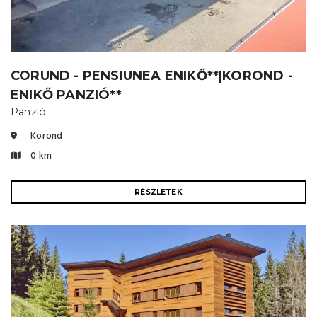
CORUND - PENSIUNEA ENIKŐ**|KOROND -
ENIKŐ PANZIÓ**
Panzió
Korond
0 km
RÉSZLETEK