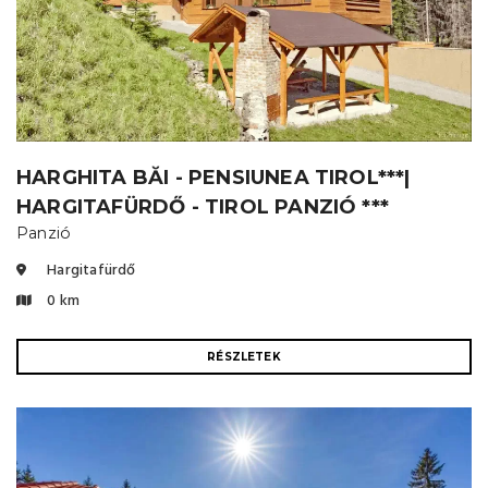
HARGHITA BĂI - PENSIUNEA TIROL***|
HARGITAFÜRDŐ - TIROL PANZIÓ ***
Panzió
Hargitafürdő
0 km
RÉSZLETEK