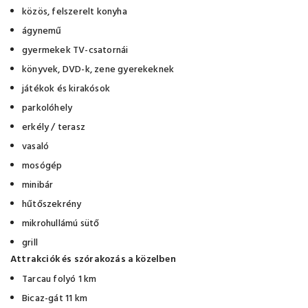
közös, felszerelt konyha
ágynemű
gyermekek TV-csatornái
könyvek, DVD-k, zene gyerekeknek
játékok és kirakósok
parkolóhely
erkély / terasz
vasaló
mosógép
minibár
hűtőszekrény
mikrohullámú sütő
grill
Attrakciók és szórakozás a közelben
Tarcau folyó 1 km
Bicaz-gát 11 km