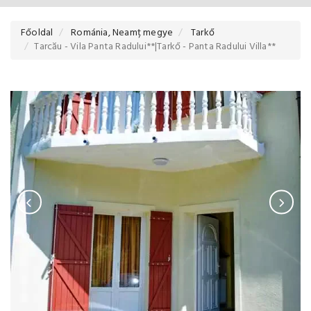
Főoldal
Románia, Neamț megye
Tarkő
Tarcău - Vila Panta Radului**|Tarkő - Panta Radului Villa**