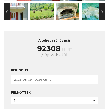
A teljes szállás már
92308
HUF
/ éjszakától
PERIÓDUS
FELNŐTTEK
1