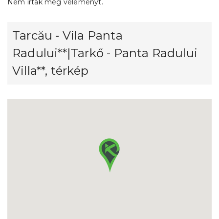
Nem írtak még véleményt.
Tarcău - Vila Panta
Radului**|Tarkő - Panta Radului
Villa**, térkép