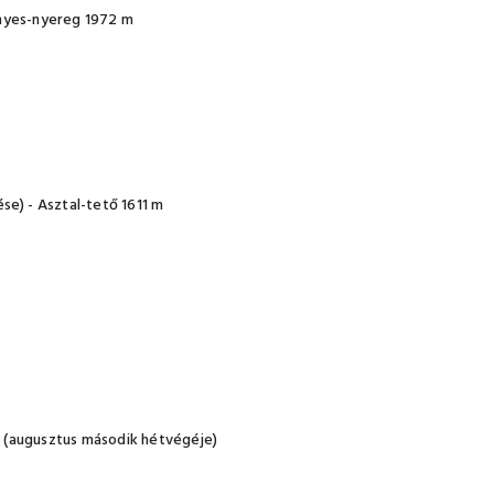
 Anyes-nyereg 1972 m
e) - Asztal-tető 1611 m
r (augusztus második hétvégéje)