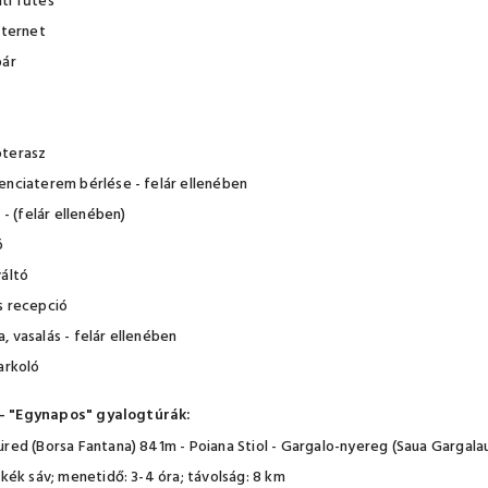
ti fűtés
nternet
bár
terasz
enciaterem bérlése - felár ellenében
a - (felár ellenében)
ó
váltó
s recepció
 vasalás - felár ellenében
arkoló
 - "Egynapos" gyalogtúrák:
üred (Borsa Fantana) 841m - Poiana Stiol - Gargalo-nyereg (Saua Gargalau
 kék sáv; menetidő: 3-4 óra; távolság: 8 km