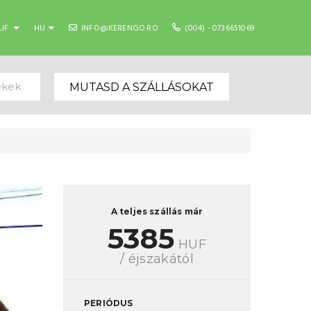
UF
HU
INFO@KERENGO.RO
(004) - 0736651069
ekek
MUTASD A SZÁLLÁSOKAT
A teljes szállás már
5385
HUF
/ éjszakától
PERIÓDUS