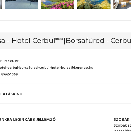
a - Hotel Cerbul***|Borsafüred - Cerbu
r Bradet, nr. 8B
otel-cerbul-borsafured-cerbul-hotel-borsa@kerengo.hu
 0736651069
TATÁSAINK
UNKRA LEGINKÁBB JELLEMZŐ
SZOBÁK
Szobák s