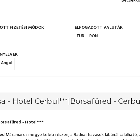
Becsekko
OTT FIZETÉSI MÓDOK
ELFOGADOTT VALUTÁK
EUR
RON
 NYELVEK
Angol
a - Hotel Cerbul***|Borsafüred - Cerbul 
orsafüred
-
Hotel***
ed
Máramaros megye keleti részén, a Radnai-havasok lábánál található, 