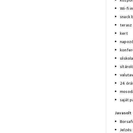
közpon
Wi-fi i
snack 
terasz
kert
napozó
konfer
síiskol
sítárol
valuta
24 órá
mosoda,
saját p
Javasolt
Borsaf
Jelzés: