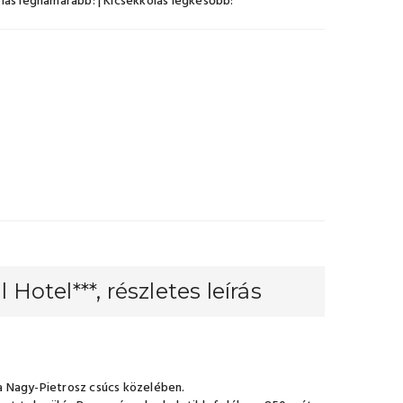
lás leghamarabb:
| Kicsekkolás legkésőbb:
Hotel***, részletes leírás
a Nagy-Pietrosz csúcs közelében.