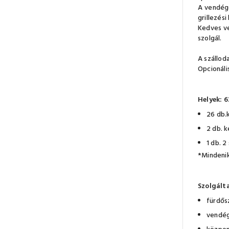
A vendége
grillezési
Kedves ve
szolgál.
A szállod
Opcionáli
Helyek:
6
26 db.
2 db. 
1 db. 
*Mindenik
Szolgált
fürdős
vendég