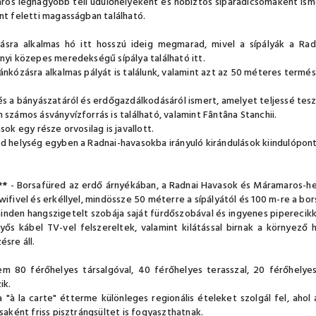
os legnagyobb téli üdülőhelyeként és hóbiztos síparadicsomaként isme
nt feletti magasságban található.
ásra alkalmas hó itt hosszú ideig megmarad, mivel a sípályák a Rad
nyi közepes meredekségű sípálya található itt.
ánkózásra alkalmas pályát is találunk, valamint azt az 50 méteres termé
és a bányászatáról és erdőgazdálkodásáról ismert, amelyet teljessé tesz a 
 számos ásványvízforrás is található, valamint Fântâna Stanchii.
sok egy része orvosilag is javallott.
d helység egyben a Radnai-havasokba irányuló kirándulások kiindulópontj
**
- Borsafüred az erdő árnyékában, a Radnai Havasok és Máramaros-heg
wifivel és erkéllyel, mindössze 50 méterre a sípályától és 100 m-re a bor
inden hangszigetelt szobája saját fürdőszobával és ingyenes piperecik
yős kábel TV-vel felszereltek, valamint kilátással birnak a környező 
ésre áll.
m 80 férőhelyes társalgóval, 40 férőhelyes terasszal, 20 férőhelye
ik.
a "à la carte" étterme különleges regionális ételeket szolgál fel, aho
ásaként friss pisztrángsültet is fogyaszthatnak.