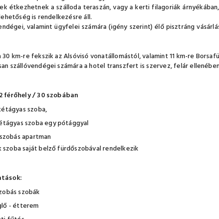
k étkezhetnek a szálloda teraszán, vagy a kerti filagoriák árnyékába
 lehetőség is rendelkezésre áll.
ndégei, valamint ügyfelei számára (igény szerint) élő pisztráng vásárlá
a 30 km-re fekszik az Alsóvisó vonatállomástól, valamint 11 km-re Borsaf
san szállóvendégei számára a hotel transzfert is szervez, felár ellenében,
2 férőhely / 30 szobában
kétágyas szoba,
kétágyas szoba egy pótággyal
2 szobás apartman
 szoba saját belző fürdőszobával rendelkezik
atások:
zobás szobák
lő - étterem