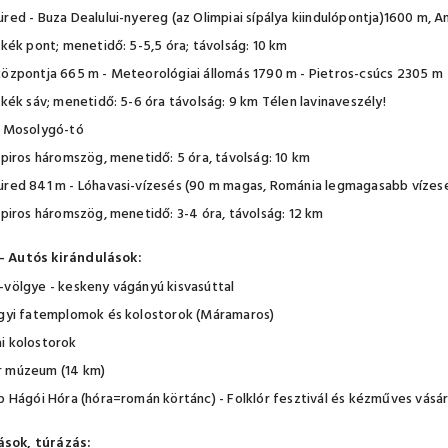
üred - Buza Dealului-nyereg (az Olimpiai sípálya kiindulópontja)1600 m,
 kék pont; menetidő: 5-5,5 óra; távolság: 10 km
központja 665 m - Meteorológiai állomás 1790 m - Pietros-csúcs 2305 m
 kék sáv; menetidő: 5-6 óra távolság: 9 km Télen lavinaveszély!
- Mosolygó-tó
 piros háromszög, menetidő: 5 óra, távolság: 10 km
üred 841 m - Lóhavasi-vízesés (90 m magas, Románia legmagasabb vízesés
 piros háromszög, menetidő: 3-4 óra, távolság: 12 km
- Autós kirándulások:
-völgye - keskeny vágányú kisvasúttal
lgyi fatemplomok és kolostorok (Máramaros)
i kolostorok
 múzeum (14 km)
op Hágói Hóra (hóra=román körtánc) - Folklór fesztivál és kézműves vásá
ások, túrázás: