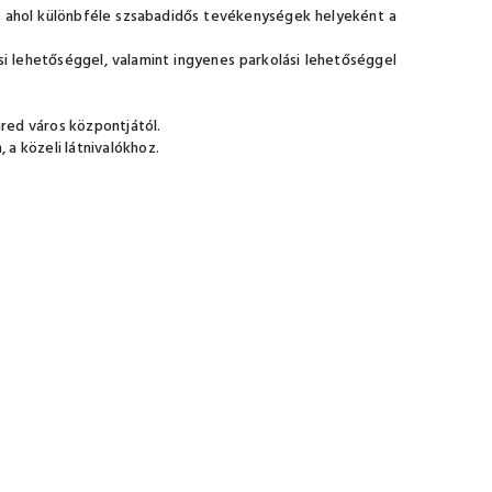
n, ahol különbféle szsabadidős tevékenységek helyeként a
si lehetőséggel, valamint ingyenes parkolási lehetőséggel
üred város központjától.
 a közeli látnivalókhoz.