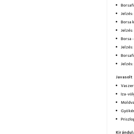
Borsaf
Jelzés:
Borsa 
Jelzés:
Borsa 
Jelzés:
Borsaf
Jelzés:
Javasolt 
Vaszer
Iza-vö
Moldva
Gyökér
Priszl
Kirándul