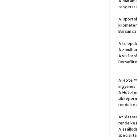
A Máramar
tengerszi
A sportol
kilométer
Borsán sz
A települ
A zónában
A vízforrá
Borsafüre
A
Hotel*
ingyenes 
A Hotel m
síkképern
rendelkez
Az éttere
rendelkez
A szállod
specialit