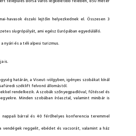
rt település Borsa város legkeletibb felében, 850 méter
nai-havasok északi lejtőin helyezkednek el. Összesen 3
szetes síugrópályát, ami egész Európában egyedülálló.
nyári és a téli alpesi turizmus.
a is.
ység határán, a Viseut-völgyben, igényes szobákat kínál
safüredi széklift felvonó állomástól.
kekkel rendelkezik. A szobák szőnyegpadlóval, fűtéssel és
hegyekre. Minden szobában íróasztal, valamint minibár is
s nappali bárral és 40 férőhelyes konferencia teremmel
l a vendégek reggelit, ebédet és vacsorát, valamint a ház