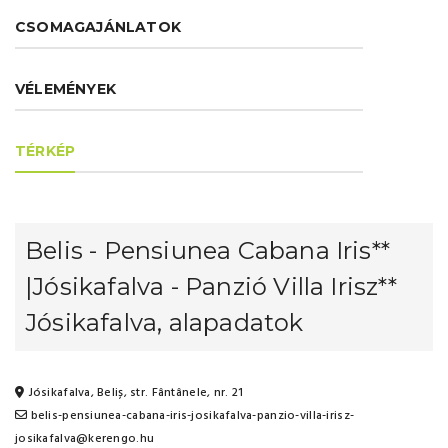
CSOMAGAJÁNLATOK
VÉLEMÉNYEK
TÉRKÉP
Belis - Pensiunea Cabana Iris**
|Jósikafalva - Panzió Villa Irisz**
Jósikafalva, alapadatok
Jósikafalva, Beliș, str. Fântânele, nr. 21
belis-pensiunea-cabana-iris-josikafalva-panzio-villa-irisz-
josikafalva@kerengo.hu