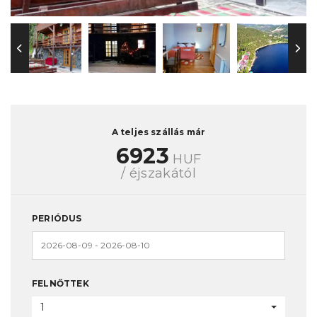
A teljes szállás már
6923
HUF
/ éjszakától
PERIÓDUS
FELNŐTTEK
1