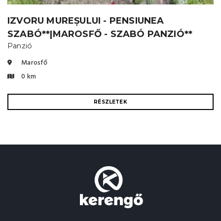
IZVORU MUREȘULUI - PENSIUNEA
SZABÓ**|MAROSFŐ - SZABÓ PANZIÓ**
Panzió
Marosfő
0 km
RÉSZLETEK