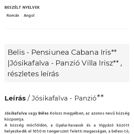
BESZÉLT NYELVEK
Román
Angol
Belis - Pensiunea Cabana Iris**
|Jósikafalva - Panzió Villa Irisz** ,
részletes leírás
**
Leírás
/ Jósikafalva - Panzió
Jósikafalva
vagy
Béles
Kolozs megyében, az azonos nevű község
központja.
A község mócföldön, a Gyalui-havasok és a Vigyázó között
helyezkedik el 1050 m tengerszint feletti magasságan, a bélesi-tó,