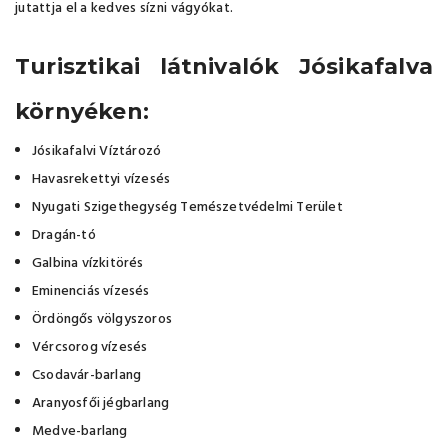
jutattja el a kedves sízni vágyókat.
Turisztikai látnivalók Jósikafalva
környéken:
Jósikafalvi Víztározó
Havasrekettyi vízesés
Nyugati Szigethegység Temészetvédelmi Terület
Dragán-tó
Galbina vízkitörés
Eminenciás vízesés
Ördöngős völgyszoros
Vércsorog vízesés
Csodavár-barlang
Aranyosfői jégbarlang
Medve-barlang