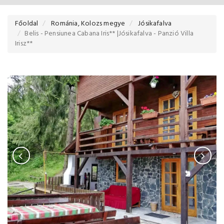
Főoldal
Románia, Kolozs megye
Jósikafalva
Belis - Pensiunea Cabana Iris** |Jósikafalva - Panzió Villa
Irisz**