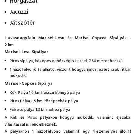
Horgászat
Jacuzzi
Játszótér
Havasnagyfalu Marisel-Lesu és Marisel-Copcea Sípályák -
2 km
Marisel-Lesu Sípálya:
Piros sípálya, közepes nehézségi szinttel, 750 méter hosszú
1 húzófelvonó található, viszont hóágyú nincs, ezért csak ritkán
működik.
Marisel-Copcea Sípálya
:
Kék Pálya 1,6 km hosszú könnyű pálya
Piros Pálya 1,5 km középnehéz pálya
Fekete pálya 1,3 km nehéz pálya
A Kék és Piros pályákon hóágyú működik, valamint éjszakai
vilásítással is rendelkeznek.
A pályákhoz 1 húzófelvonó valamint egy 4-személyes ülőlift