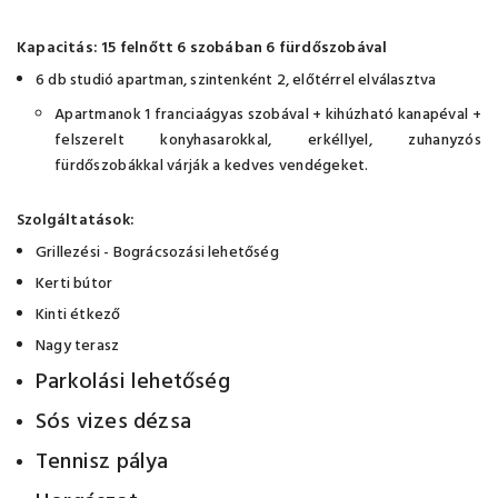
Kapacitás: 15 felnőtt 6 szobában 6 fürdőszobával
6 db studió apartman, szintenként 2, előtérrel elválasztva
Apartmanok 1 franciaágyas szobával + kihúzható kanapéval +
felszerelt konyhasarokkal, erkéllyel, zuhanyzós
fürdőszobákkal várják a kedves vendégeket.
Szolgáltatások:
Grillezési - Bográcsozási lehetőség
Kerti bútor
Kinti étkező
Nagy terasz
Parkolási lehetőség
Sós vizes dézsa
Tennisz pálya