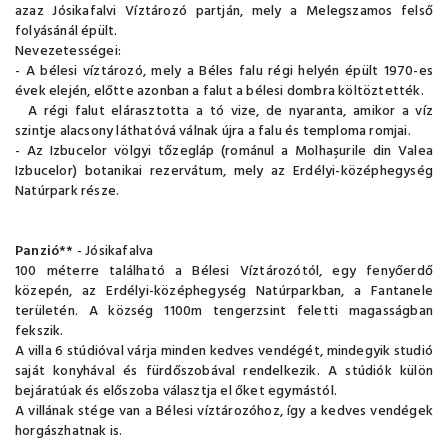
azaz Jósikafalvi Víztározó partján, mely a Melegszamos felső
folyásánál épült.
Nevezetességei:
- A bélesi víztározó, mely a Béles falu régi helyén épült 1970-es
évek elején, előtte azonban a falut a bélesi dombra költöztették.
A régi falut elárasztotta a tó vize, de nyaranta, amikor a víz
szintje alacsony láthatóvá válnak újra a falu és temploma romjai.
- Az Izbucelor völgyi tőzegláp (románul a Molhaşurile din Valea
Izbucelor) botanikai rezervátum, mely az Erdélyi-középhegység
Natúrpark része.
Panzió
** - Jósikafalva
100 méterre található a Bélesi Víztározótól, egy fenyőerdő
közepén, az Erdélyi-középhegység Natúrparkban, a Fantanele
területén. A község 1100m tengerzsint feletti magasságban
fekszik.
A villa 6 stúdióval várja minden kedves vendégét, mindegyik studió
saját konyhával és fürdőszobával rendelkezik. A stúdiók külön
bejáratúak és előszoba választja el őket egymástól.
A villának stége van a Bélesi víztározóhoz, így a kedves vendégek
horgászhatnak is.