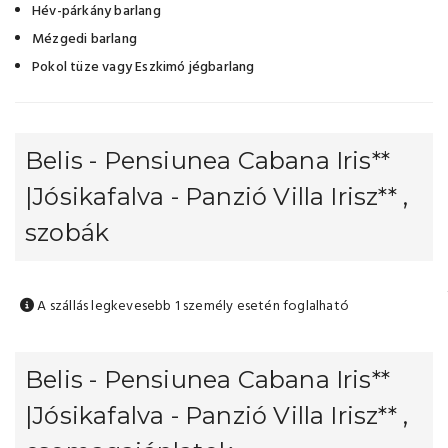
Hév-párkány barlang
Mézgedi barlang
Pokol tüze vagy Eszkimó jégbarlang
Belis - Pensiunea Cabana Iris**
|Jósikafalva - Panzió Villa Irisz** ,
szobák
A szállás legkevesebb 1 személy esetén foglalható
Belis - Pensiunea Cabana Iris**
|Jósikafalva - Panzió Villa Irisz** ,