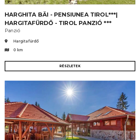
HARGHITA BĂI - PENSIUNEA TIROL***|
HARGITAFÜRDŐ - TIROL PANZIÓ ***
Panzió
Hargitafürdő
0 km
RÉSZLETEK