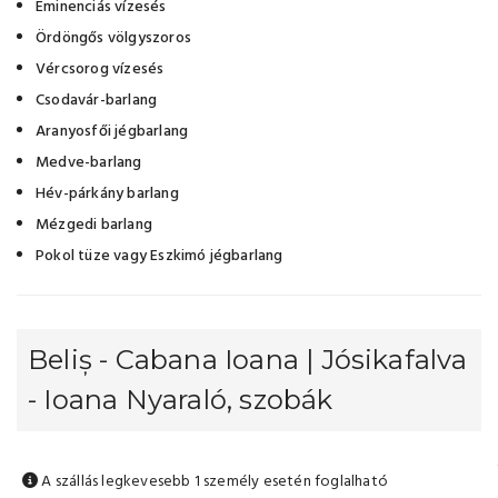
Eminenciás vízesés
Ördöngős völgyszoros
Vércsorog vízesés
Csodavár-barlang
Aranyosfői jégbarlang
Medve-barlang
Hév-párkány barlang
Mézgedi barlang
Pokol tüze vagy Eszkimó jégbarlang
Beliș - Cabana Ioana | Jósikafalva
- Ioana Nyaraló, szobák
A szállás legkevesebb 1 személy esetén foglalható