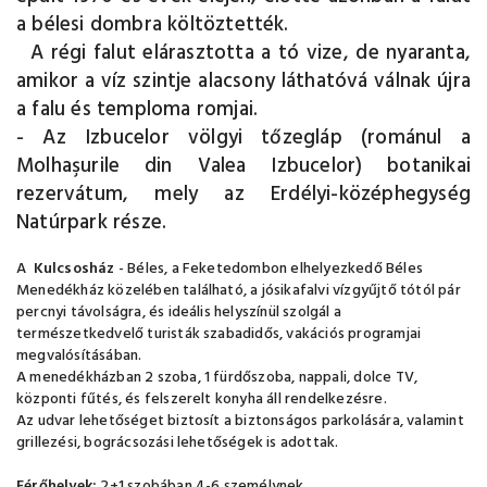
a bélesi dombra költöztették.
A régi falut elárasztotta a tó vize, de nyaranta,
amikor a víz szintje alacsony láthatóvá válnak újra
a falu és temploma romjai.
- Az Izbucelor völgyi tőzegláp (románul a
Molhaşurile din Valea Izbucelor) botanikai
rezervátum, mely az Erdélyi-középhegység
Natúrpark része.
A
Kulcsosház
- Béles, a Feketedombon elhelyezkedő Béles
Menedékház közelében található, a jósikafalvi vízgyűjtő tótól pár
percnyi távolságra, és ideális helyszínül szolgál a
természetkedvelő turisták szabadidős, vakációs programjai
megvalósításában.
A menedékházban 2 szoba, 1 fürdőszoba, nappali, dolce TV,
központi fűtés, és felszerelt konyha áll rendelkezésre.
Az udvar lehetőséget biztosít a biztonságos parkolására, valamint
grillezési, bográcsozási lehetőségek is adottak.
Férőhelyek:
2+1 szobában 4-6 személynek