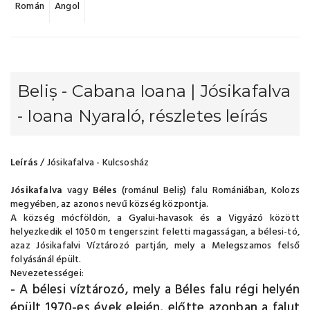
Román
Angol
Beliș - Cabana Ioana | Jósikafalva
- Ioana Nyaraló, részletes leírás
Leírás
/ Jósikafalva - Kulcsosház
Jósikafalva
vagy
Béles
(románul Beliș) falu Romániában, Kolozs
megyében, az azonos nevű község központja.
A község mócföldön, a Gyalui-havasok és a Vigyázó között
helyezkedik el 1050 m tengerszint feletti magasságan, a bélesi-tó,
azaz Jósikafalvi Víztározó partján, mely a Melegszamos felső
folyásánál épült.
Nevezetességei:
- A bélesi víztározó, mely a Béles falu régi helyén
épült 1970-es évek elején, előtte azonban a falut