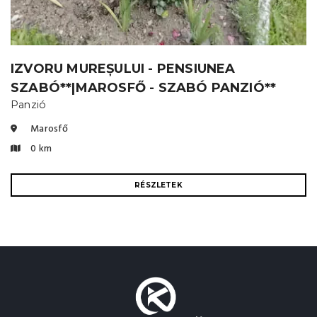
IZVORU MUREȘULUI - PENSIUNEA
SZABÓ**|MAROSFŐ - SZABÓ PANZIÓ**
Panzió
Marosfő
0 km
RÉSZLETEK