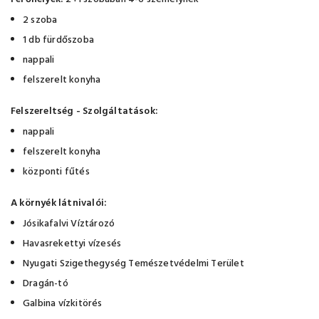
2 szoba
1 db fürdőszoba
nappali
felszerelt konyha
Felszereltség - Szolgáltatások:
nappali
felszerelt konyha
központi fűtés
A környék látnivalói:
Jósikafalvi Víztározó
Havasrekettyi vízesés
Nyugati Szigethegység Temészetvédelmi Terület
Dragán-tó
Galbina vízkitörés