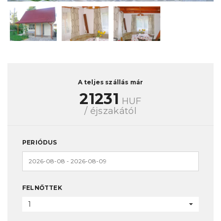
A teljes szállás már
21231
HUF
/ éjszakától
PERIÓDUS
FELNŐTTEK
1