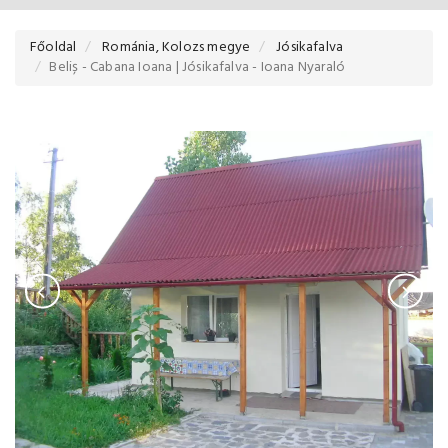
Főoldal
Románia, Kolozs megye
Jósikafalva
Beliș - Cabana Ioana | Jósikafalva - Ioana Nyaraló