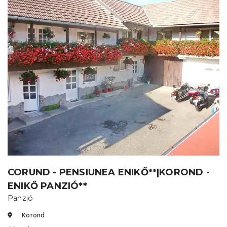
CORUND - PENSIUNEA ENIKŐ**|KOROND -
ENIKŐ PANZIÓ**
Panzió
Korond