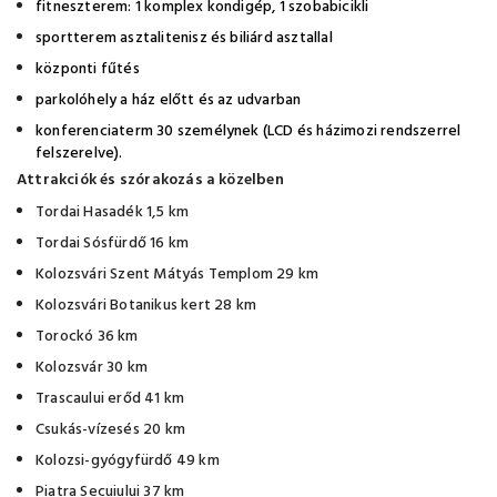
fitneszterem: 1 komplex kondigép, 1 szobabicikli
sportterem asztalitenisz és biliárd asztallal
központi fűtés
parkolóhely a ház előtt és az udvarban
konferenciaterm 30 személynek (LCD és házimozi rendszerrel
felszerelve).
Attrakciók és szórakozás a közelben
Tordai Hasadék 1,5 km
Tordai Sósfürdő 16 km
Kolozsvári Szent Mátyás Templom 29 km
Kolozsvári Botanikus kert 28 km
Torockó 36 km
Kolozsvár 30 km
Trascaului erőd 41 km
Csukás-vízesés 20 km
Kolozsi-gyógyfürdő 49 km
Piatra Secuiului 37 km