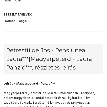
EUR
RON
BESZÉLT NYELVEK
Román
Angol
Petreștii de Jos - Pensiunea
Laura***|Magyarpeterd - Laura
Panzió***, részletes leírás
Leírás
/ Magyarpeterd - Panzió***
Magyarpeterd
(Petrestii de Jos) falu Romániában, Erdélyben,
Kolozs megyében, a Tordai-hasadék északi kijáratától 1 km
távolságra fekszik, Tordától 16 km nyugat-északnyugatra,