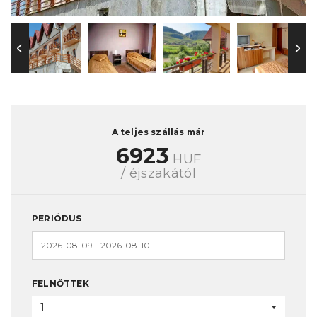
A teljes szállás már
6923
HUF
/ éjszakától
PERIÓDUS
FELNŐTTEK
1