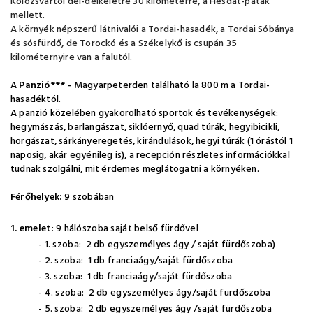
Kolozsvártól dél-délkeletre 30 kilométerre, a Hesdát-patak
mellett.
A környék népszerű látnivalói a Tordai-hasadék, a Tordai Sóbánya
és sósfürdő, de Torockó és a Székelykő is csupán 35
kilométernyire van a falutól.
A
Panzió*** -
Magyarpeterden található la 800 m a Tordai-
hasadéktól.
A panzió közelében gyakorolható sportok és tevékenységek:
hegymászás, barlangászat, siklóernyő, quad túrák, hegyibicikli,
horgászat, sárkányeregetés, kirándulások, hegyi túrák (1 órástól 1
naposig, akár egyénileg is), a recepción részletes információkkal
tudnak szolgálni, mit érdemes meglátogatni a környéken.
Férőhelyek:
9 szobában
1. emelet
: 9 hálószoba saját belső fürdővel
- 1. szoba: 2 db egyszemélyes ágy / saját fürdőszoba)
- 2. szoba: 1 db franciaágy/saját fürdőszoba
- 3. szoba: 1 db franciaágy/saját fürdőszoba
- 4. szoba: 2 db egyszemélyes ágy/saját fürdőszoba
- 5. szoba: 2 db egyszemélyes ágy /saját fürdőszoba