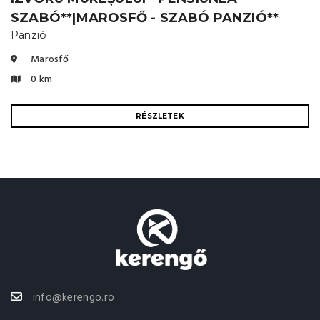
SZABÓ**|MAROSFŐ - SZABÓ PANZIÓ**
Panzió
Marosfő
0 km
RÉSZLETEK
info@kerengo.ro