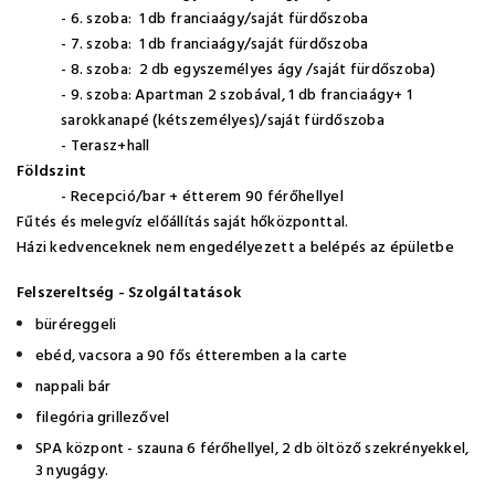
- 6. szoba: 1 db franciaágy/saját fürdőszoba
- 7. szoba: 1 db franciaágy/saját fürdőszoba
- 8. szoba: 2 db egyszemélyes ágy /saját fürdőszoba)
- 9. szoba: Apartman 2 szobával, 1 db franciaágy+ 1
sarokkanapé (kétszemélyes)/saját fürdőszoba
- Terasz+hall
Földszint
- Recepció/bar + étterem 90 férőhellyel
Fűtés és melegvíz előállítás saját hőközponttal.
Házi kedvenceknek nem engedélyezett a belépés az épületbe
Felszereltség - Szolgáltatások
büréreggeli
ebéd, vacsora a 90 fős étteremben a la carte
nappali bár
filegória grillezővel
SPA központ - szauna 6 férőhellyel, 2 db öltöző szekrényekkel,
3 nyugágy.