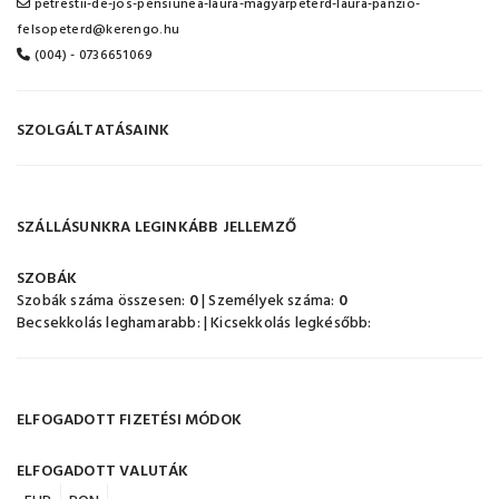
petrestii-de-jos-pensiunea-laura-magyarpeterd-laura-panzio-
felsopeterd@kerengo.hu
(004) - 0736651069
SZOLGÁLTATÁSAINK
SZÁLLÁSUNKRA LEGINKÁBB JELLEMZŐ
SZOBÁK
Szobák száma összesen:
0
| Személyek száma:
0
Becsekkolás leghamarabb:
| Kicsekkolás legkésőbb:
ELFOGADOTT FIZETÉSI MÓDOK
ELFOGADOTT VALUTÁK