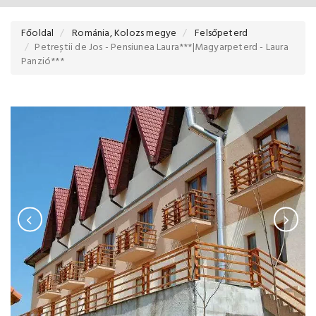
Főoldal
Románia, Kolozs megye
Felsőpeterd
Petreștii de Jos - Pensiunea Laura***|Magyarpeterd - Laura
Panzió***