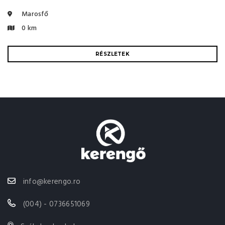
Marosfő
0 km
RÉSZLETEK
info@kerengo.ro
(004) - 0736651069