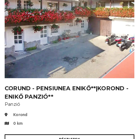
CORUND - PENSIUNEA ENIKŐ**|KOROND -
ENIKŐ PANZIÓ**
Panzió
Korond
0 km