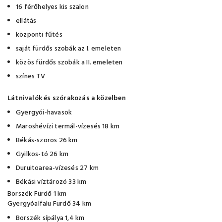
16 férőhelyes kis szalon
ellátás
központi fűtés
saját fürdős szobák az I. emeleten
közös fürdős szobák a II. emeleten
színes TV
Látnivalók és szórakozás a közelben
Gyergyói-havasok
Maroshévízi termál-vízesés 18 km
Békás-szoros 26 km
Gyilkos-tó 26 km
Duruitoarea-vízesés 27 km
Békási víztározó 33 km
Borszék Fürdő 1 km
Gyergyóalfalu Fürdő 34 km
Borszék sípálya 1,4 km