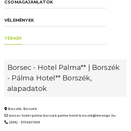
CSOMAGAJÁNLATOK
VÉLEMÉNYEK
TÉRKÉP
Borsec - Hotel Palma** | Borszék
- Pálma Hotel** Borszék,
alapadatok
Borszék, Borszék
borsec-hotel-palma-borszek-palma-hotel-borszek@kerengo.hu
(004) - 0736651069