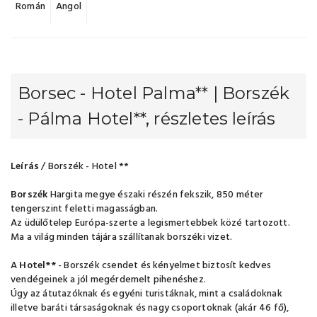
Román
Angol
Borsec - Hotel Palma** | Borszék
- Pálma Hotel**, részletes leírás
Leírás
/ Borszék - Hotel **
Borszék
Hargita megye északi részén fekszik, 850 méter
tengerszint feletti magasságban.
Az üdülőtelep Európa-szerte a legismertebbek közé tartozott.
Ma a világ minden tájára szállítanak borszéki vizet.
A
Hotel**
- Borszék csendet és kényelmet biztosít kedves
vendégeinek a jól megérdemelt pihenéshez.
Úgy az átutazóknak és egyéni turistáknak, mint a családoknak
illetve baráti társaságoknak és nagy csoportoknak (akár 46 fő),