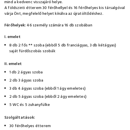
mind a kedvenc visszajáró helye.
A földszinti étterem 30 férőhellyel és 16 férőhelyes kis társalgóval
várja Önt, megfelelő helyet kínálva az újratöltődéshez.
Férőhelyek:
46 személy számára 16 db szobában
I. emelet
8 db 2 fős ** szoba (ebből 5 db franciágyas, 3 db kétágyas)
saját fürdőszobás szobák
II. emelet
1 db 2 ágyas szoba
2 db 3 ágyas szoba
3 db 4 ágyas szoba (ebből 1 ágy emeletes)
2 db 5 ágyas szoba (ebből 2 ágy emeletes)
5 WC és 5 zuhanyfülke
Szolgáltatások:
30 férőhelyes étterem