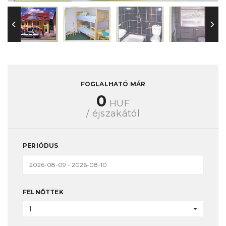
FOGLALHATÓ MÁR
0
HUF
/ éjszakától
PERIÓDUS
FELNŐTTEK
1