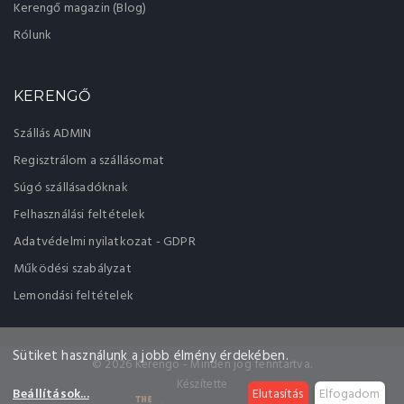
Kerengő magazin (Blog)
Rólunk
KERENGŐ
Szállás ADMIN
Regisztrálom a szállásomat
Súgó szállásadóknak
Felhasználási feltételek
Adatvédelmi nyilatkozat - GDPR
Működési szabályzat
Lemondási feltételek
Sütiket használunk a jobb élmény érdekében.
© 2026 Kerengo - Minden jog fenntartva.
Készítette
Beállítások
...
Elutasítás
Elfogadom