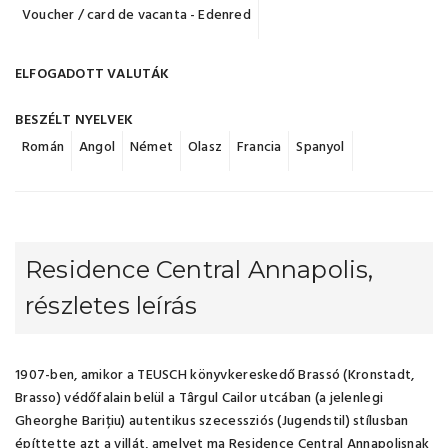
Voucher / card de vacanta - Edenred
ELFOGADOTT VALUTÁK
BESZÉLT NYELVEK
Román
Angol
Német
Olasz
Francia
Spanyol
Residence Central Annapolis,
részletes leírás
1907-ben, amikor a TEUSCH könyvkereskedő Brassó (Kronstadt,
Brasso) védőfalain belül a Târgul Cailor utcában (a jelenlegi
Gheorghe Barițiu) autentikus szecessziós (Jugendstil) stílusban
építtette azt a villát, amelyet ma Residence Central Annapolisnak