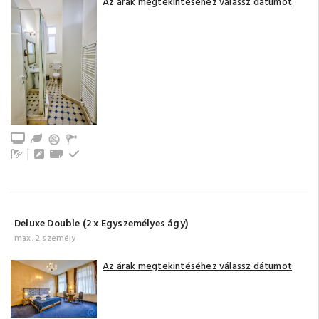
Az árak megtekintéséhez válassz dátumot
TV
Kert / Udvar / Zöld udvar
Fürdőszoba tusolóval (saját)
Íróasztal
Törölközők
Emeleti
Deluxe Double (2 x Egyszemélyes ágy)
max. 2 személy
Az árak megtekintéséhez válassz dátumot