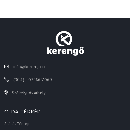
info@kerengo.ro
(004) - 0736651069
Székelyudvarhely
OLDALTÉRKÉP
Szállás Térkép