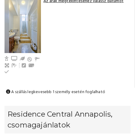
Az árak megtekintéséhez válassz dátumot
Gyerek- és bababarát
TV
Kert / Udvar / Zöld udvar
Nappali, közös tér
Fürdőszoba tusolóval (saját)
Íróasztal
Törölközők
Emeleti
A szállás legkevesebb 1 személy esetén foglalható
Residence Central Annapolis,
csomagajánlatok