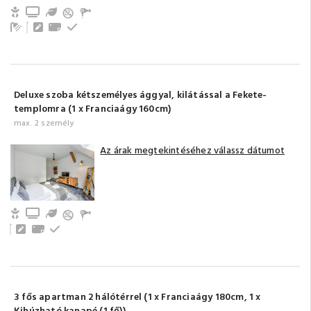
Gyerek- és bababarát
TV
Kert / Udvar / Zöld udvar
Fürdőszoba tusolóval (saját)
Íróasztal
Törölközők
Emeleti
Deluxe szoba kétszemélyes ággyal, kilátással a Fekete-
templomra (1 x Franciaágy 160cm)
max. 2 személy
Az árak megtekintéséhez válassz dátumot
Gyerek- és bababarát
TV
Kert / Udvar / Zöld udvar
Íróasztal
Törölközők
Emeleti
3 fős apartman 2 hálótérrel (1 x Franciaágy 180cm, 1 x