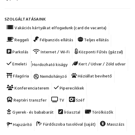
SZOLGÁLTATÁSAINK
Vakációs kártyákat elfogadunk (card de vacanta)
Reggeli
Félpanziós ellátás
Teljes ellátás
Parkolás
Internet / Wi-Fi
Központi Fűtés (gázzal)
Emeleti
Kert / Udvar / Zöld udvar
Hordozható kiságy
Filagória
Háziállat bevihető
Nemdohányzó
Konferenciaterem
Piperecikkek
Reptéri transzfer
TV
Széf
Gyerek- és bababarát
Íróasztal
Törölközők
Fürdőszoba tusolóval (saját)
Masszázs
Hajszárító