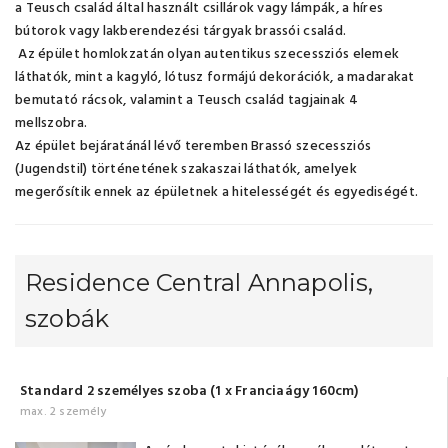
a Teusch család által használt csillárok vagy lámpák, a híres
bútorok vagy lakberendezési tárgyak brassói család.
Az épület homlokzatán olyan autentikus szecessziós elemek
láthatók, mint a kagyló, lótusz formájú dekorációk, a madarakat
bemutató rácsok, valamint a Teusch család tagjainak 4
mellszobra.
Az épület bejáratánál lévő teremben Brassó szecessziós
(Jugendstil) történetének szakaszai láthatók, amelyek
megerősítik ennek az épületnek a hitelességét és egyediségét.
Residence Central Annapolis,
szobák
Standard 2 személyes szoba (1 x Franciaágy 160cm)
max. 2 személy