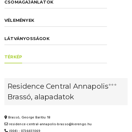
CSOMAGAJÁNLATOK
VÉLEMÉNYEK
LÁTVÁNYOSSÁGOK
TÉRKÉP
Residence Central Annapolis
⭐⭐⭐
Brassó, alapadatok
Brassó, George Baritiu 18
residence-central-annapolis-brasso@kerengo.hu
(004) - 0736651069