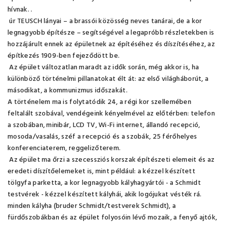
hívnak. .
úr TEUSCH lányai – a brassói közösség neves tanárai, de a kor
legnagyobb építésze – segítségével a legapróbb részletekben is
hozzájárult ennek az épületnek az építéséhez és díszítéséhez, az
építkezés 1909-ben fejeződött be.
Az épület változatlan maradt az idők során, még akkor is, ha
különböző történelmi pillanatokat élt át: az első világháborút, a
másodikat, a kommunizmus időszakát.
A történelem ma is folytatódik 24, a régi kor szellemében
feltalált szobával, vendégeink kényelmével az előtérben: telefon
a szobában, minibár, LCD TV, Wi-Fi internet, állandó recepció,
mosoda/vasalás, széf a recepció és a szobák, 25 férőhelyes
konferenciaterem, reggelizőterem.
Az épület ma őrzi a szecessziós korszak építészeti elemeit és az
eredeti díszítőelemeket is, mint például: a kézzel készített
tölgyfa parketta, a kor legnagyobb kályhagyártói - a Schmidt
testvérek - kézzel készített kályhái, akik logójukat vésték rá.
minden kályha (bruder Schmidt/testverek Schmidt), a
fürdőszobákban és az épület folyosóin lévő mozaik, a fenyő ajtók,