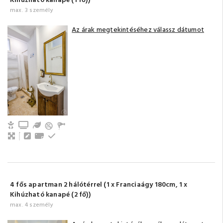
Kihúzható kanapé (1 fő))
max. 3 személy
Az árak megtekintéséhez válassz dátumot
Gyerek- és bababarát
TV
Kert / Udvar / Zöld udvar
Nappali, közös tér
Íróasztal
Törölközők
Emeleti
4 fős apartman 2 hálótérrel (1 x Franciaágy 180cm, 1 x
Kihúzható kanapé (2 fő))
max. 4 személy