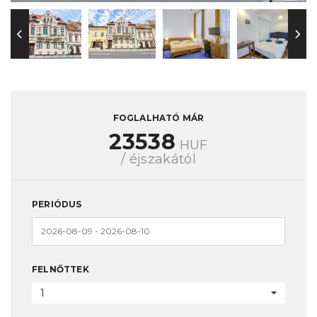
FOGLALHATÓ MÁR
23538
HUF
/ éjszakától
PERIÓDUS
FELNŐTTEK
1