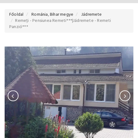
Főoldal
Románia, Bihar megye
Jádremete
Remeți - Pensiunea Remeti***|Jádremete - Remeti
Panzió***