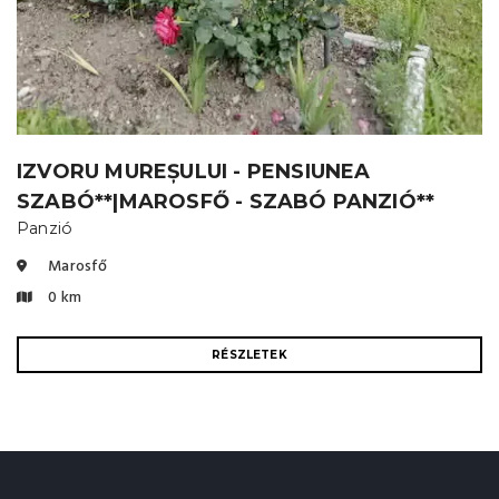
IZVORU MUREȘULUI - PENSIUNEA
SZABÓ**|MAROSFŐ - SZABÓ PANZIÓ**
Panzió
Marosfő
0 km
RÉSZLETEK