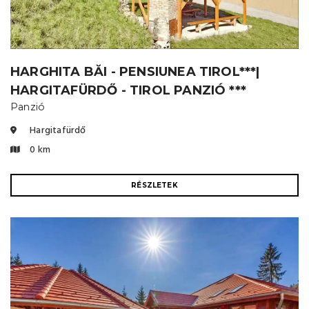
HARGHITA BĂI - PENSIUNEA TIROL***|
HARGITAFÜRDŐ - TIROL PANZIÓ ***
Panzió
Hargitafürdő
0 km
RÉSZLETEK