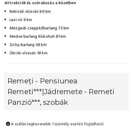
Attrakciók és szórakozás a közelben
Rekiceli vízesés 69 km
Lesi-tó 9 km
Mézgedi-cseppkőbarlang 73 km
Medve barlang Kiskohoh 81 km
Zichy-barlang 38 km
Ökrök-vízesés 18 km
Remeți - Pensiunea
Remeti***|Jádremete - Remeti
Panzió***, szobák
A szállás legkevesebb 1 személy esetén foglalható