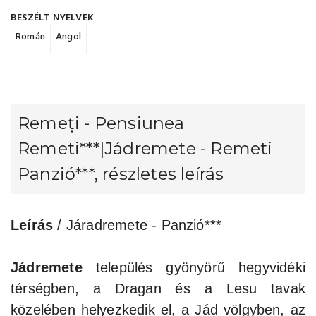
BESZÉLT NYELVEK
Román
Angol
Remeți - Pensiunea
Remeti***|Jádremete - Remeti
Panzió***, részletes leírás
Leírás
/ Járadremete - Panzió***
Jádremete
település gyönyörű hegyvidéki
térségben, a Dragan és a Lesu tavak
közelében helyezkedik el, a Jád völgyben, az