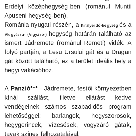
Erdélyi középhegység-ben (románul Muntii
Apuseni hegység-ben).
Románia nyugati részén, a
és a
Királyerdő-hegység
hegység határán található az
Vlegyásza- (Vigyázó-)
ismert Jádremete (románul Remeti) vidék. A
folyó partján, a Lesu Ursului gát és a Dragan
gát között található, ez a terület ideális hely a
hegyi vakációhoz.
A
Panzió***
- Jádremete, festői környezetben
kínál szállást, illetve ellátást kedve
vendégeinek számos szabadidős program
lehetőséggel: barlangok, hegyszorosok,
hegygerincek, vízesések, vögyzáró gátak,
tavak szines felhozatalával.