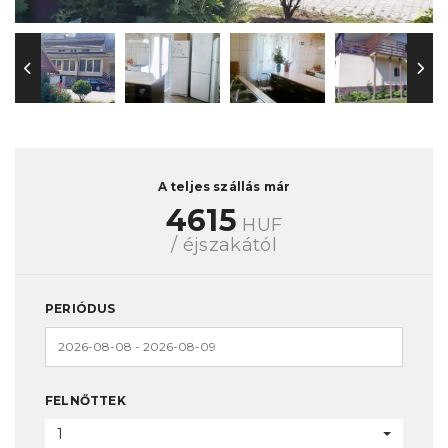
A teljes szállás már
4615
HUF
/ éjszakától
PERIÓDUS
FELNŐTTEK
1