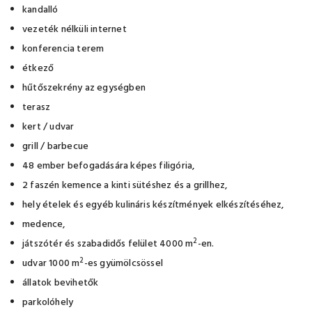
kandalló
vezeték nélküli internet
konferencia terem
étkező
hűtőszekrény az egységben
terasz
kert / udvar
grill / barbecue
48 ember befogadására képes filigória,
2 faszén kemence a kinti sütéshez és a grillhez,
hely ételek és egyéb kulináris készítmények elkészítéséhez,
medence,
2
játszótér és szabadidős felület 4000 m
-en.
2
udvar 1000 m
-es gyümölcsössel
állatok bevihetők
parkolóhely