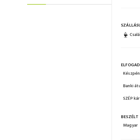
SZÁLLÁS
Csalá
ELFOGAD
Készpén
Banki át
SZÉP ká
BESZÉLT
Magyar