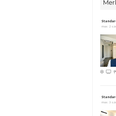
Merl
Standard
max. 2 sz
Légkon
T
Standard
max. 3 sz