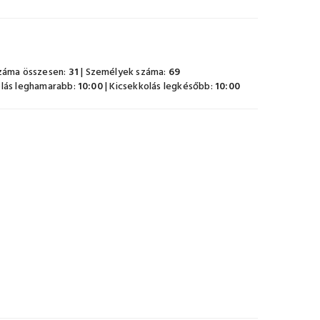
záma összesen:
31
| Személyek száma:
69
lás leghamarabb:
10:00
| Kicsekkolás legkésőbb:
10:00