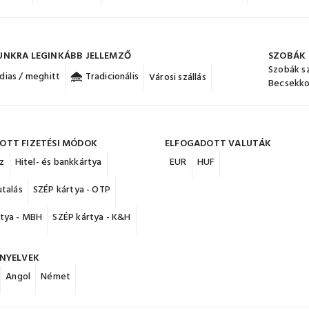
UNKRA LEGINKÁBB JELLEMZŐ
SZOBÁK
Szobák s
dias / meghitt
Tradicionális
Városi szállás
Becsekko
OTT FIZETÉSI MÓDOK
ELFOGADOTT VALUTÁK
z
Hitel- és bankkártya
EUR
HUF
utalás
SZÉP kártya - OTP
rtya - MBH
SZÉP kártya - K&H
 NYELVEK
Angol
Német