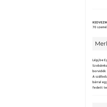
KEDVEZM
70 szemé
Merl
Lépj be E
Szobáinka
borvidék 
A szállod
bárral eg
fedett te