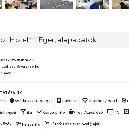
ot Hotel
Eger, alapadatok
⭐⭐⭐
kcsey István utca 2-4
hotel-eger@kerengo.hu
 0736651069
TATÁSAINK
eli
Svédasztalos reggeli
Parkolás
Internet / Wi-Fi
L
Bár
Kenyérpirító
Tea-/kávéfőző
TV
ohányzó
lközők
Fürdőszoba tusolóval (saját)
Hajszárító