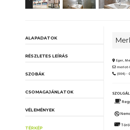
ALAPADATOK
Merl
RÉSZLETES LEÍRÁS
Eger, Me
merlot-
(004) -
SZOBÁK
CSOMAGAJÁNLATOK
SZOLGÁL
Regg
VÉLEMÉNYEK
Nemd
Törö
TÉRKÉP