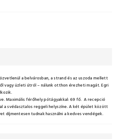
 Közvetlenül a belvárosban, a strand és az uszoda mellett
 vagy üzleti útról – nálunk otthon érezheti magát. Egri
lkozik.
zve. Maximális férőhely pótágyakkal: 69 fő. A recepció
l a svédasztalos reggeli helyszíne. A két épület között
elyet díjmentesen tudnak használni a kedves vendégek.