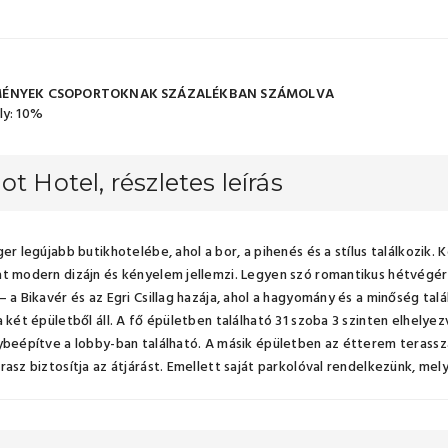
ÉNYEK CSOPORTOKNAK SZÁZALÉKBAN SZÁMOLVA
ly: 10%
ot Hotel, részletes leírás
ger legújabb butikhotelébe, ahol a bor, a pihenés és a stílus találkozik.
t modern dizájn és kényelem jellemzi. Legyen szó romantikus hétvégéről
– a Bikavér és az Egri Csillag hazája, ahol a hagyomány és a minőség talá
a két épületből áll. A fő épületben található 31 szoba 3 szinten elhelye
ybeépítve a lobby-ban található. A másik épületben az étterem terassza
rasz biztosítja az átjárást. Emellett saját parkolóval rendelkezünk, m