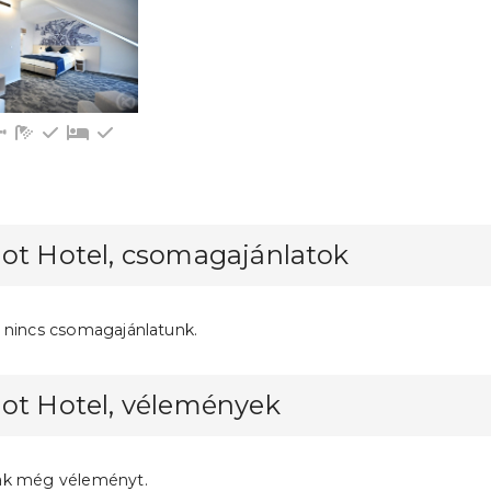
dicionálás
V
Fürdőszoba tusolóval (saját)
Hűtőszekrény
Pótágy
Emeleti
ot Hotel, csomagajánlatok
 nincs csomagajánlatunk.
lot Hotel, vélemények
ak még véleményt.