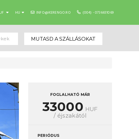
UF
HU
INFO@KERENGO.RO
(004) - 0736651069
ekek
MUTASD A SZÁLLÁSOKAT
FOGLALHATÓ MÁR
33000
HUF
/ éjszakától
PERIÓDUS