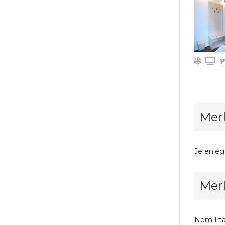
Légkon
T
Merl
Jelenleg
Mer
Nem írt