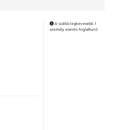
A szállás legkevesebb 1
személy esetén foglalható